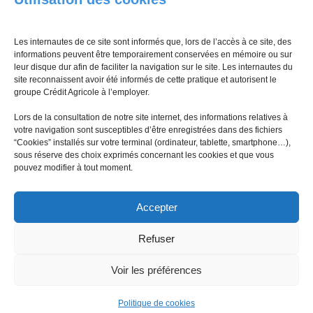
politiques de sécurité appliquées permettent de protéger vos
données à caractère personnel contre tout accès non
Les internautes de ce site sont informés que, lors de l’accès à ce site, des
autorisé, toute utilisation impropre. Les différentes personnes
informations peuvent être temporairement conservées en mémoire ou sur
qui ont accès aux données sont tenues de respecter la vie
leur disque dur afin de faciliter la navigation sur le site. Les internautes du
site reconnaissent avoir été informés de cette pratique et autorisent le
privée des utilisateurs du présent site et la confidentialité de
groupe Crédit Agricole à l’employer.
leurs données. Nous ne vous demanderons jamais par email
Lors de la consultation de notre site internet, des informations relatives à
de vous connecter à votre banque en ligne ou de nous fournir
votre navigation sont susceptibles d’être enregistrées dans des fichiers
des données à caractères confidentielles (numéro de carte
“Cookies” installés sur votre terminal (ordinateur, tablette, smartphone…),
sous réserve des choix exprimés concernant les cookies et que vous
bancaire, code…).
pouvez modifier à tout moment.
Accepter
Refuser
Mentions légales
Politique de protection des données
Voir les préférences
Politique de cookies (UE)
Cybersécurité
Politique de cookies
© Tous droits réservés Crédit Agricole PCA 2016 -