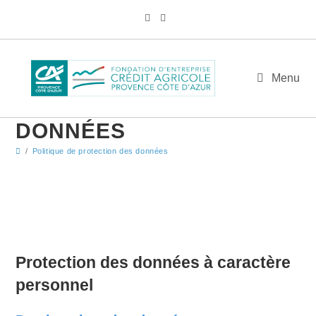
Skip
to
content
POLITIQUE DE
Menu
PROTECTION DES
DONNÉES
/
Politique de protection des données
Protection des données à caractère
personnel