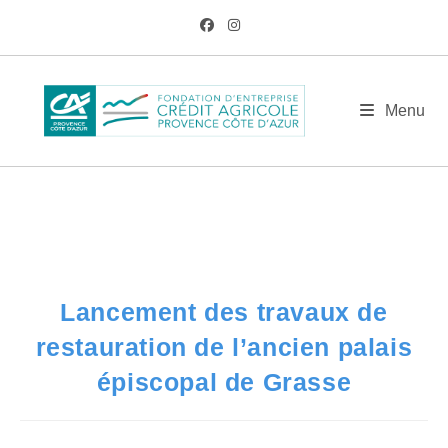
Skip
to
content
BLOG
Menu
/
AM
/
Déc
/
7
/
Actualités
/
Lancement des travaux de restauration de l
Lancement des travaux de
restauration de l’ancien palais
épiscopal de Grasse