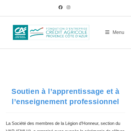
Skip
to
content
BLOG
Menu
/
PM
/
Nov
/
14
/
Actualités
/
Soutien à l’apprentissage et à l’enseignem
Soutien à l’apprentissage et à
l’enseignement professionnel
La Société des membres de la Légion d’Honneur, section du