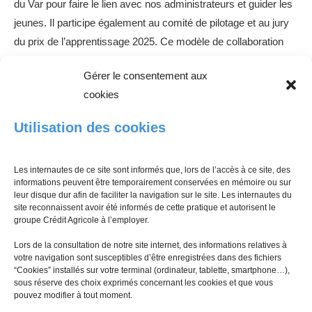
du Var pour faire le lien avec nos administrateurs et guider les
jeunes. Il participe également au comité de pilotage et au jury
du prix de l’apprentissage 2025. Ce modèle de collaboration
est également mis en œuvre auprès de la SMLH des Alpes-
Gérer le consentement aux
Maritimes, permettant de multiplier les soutiens aux jeunes
cookies
apprenants sur les territoires.
Utilisation des cookies
Un engagement en faveur de l’éducation
La Fondation d’entreprise et la Caisse Régionale sont
Les internautes de ce site sont informés que, lors de l’accès à ce site, des
informations peuvent être temporairement conservées en mémoire ou sur
engagées en faveur de l’éducation des jeunes. Elles œuvrent
leur disque dur afin de faciliter la navigation sur le site. Les internautes du
pour que l’apprentissage et l’enseignement professionnel ne
site reconnaissent avoir été informés de cette pratique et autorisent le
groupe Crédit Agricole à l’employer.
soient plus considérés comme des filières réservées aux
jeunes en situation d’échec, mais bien comme des voies de
Lors de la consultation de notre site internet, des informations relatives à
votre navigation sont susceptibles d’être enregistrées dans des fichiers
réussite et d’excellence débouchant sur des emplois et offrant
“Cookies” installés sur votre terminal (ordinateur, tablette, smartphone…),
des perspectives de promotion sociale.
sous réserve des choix exprimés concernant les cookies et que vous
pouvez modifier à tout moment.