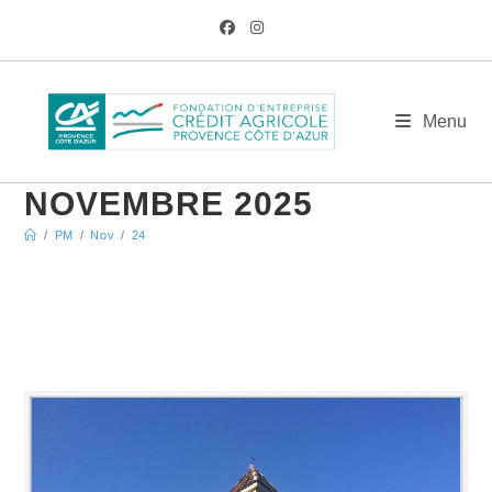
Skip
to
content
ARCHIVES
Menu
QUOTIDIENNES : 24
NOVEMBRE 2025
/
PM
/
Nov
/
24