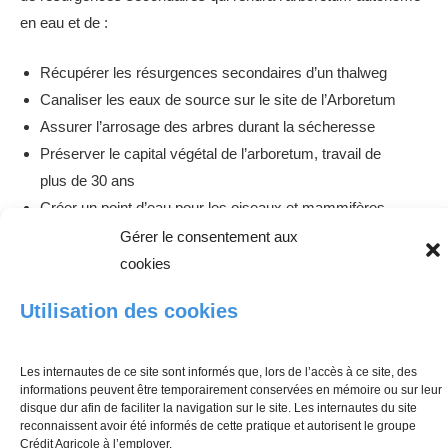
en eau et de :
Récupérer les résurgences secondaires d’un thalweg
Canaliser les eaux de source sur le site de l’Arboretum
Assurer l’arrosage des arbres durant la sécheresse
Préserver le capital végétal de l’arboretum, travail de
plus de 30 ans
Créer un point d’eau pour les oiseaux et mammifères
Faire un lieu d’étude et d’observation de la faune
Gérer le consentement aux
Bénéficier d’un lieu de détente et de convivialité
cookies
Remettre en valeur une source existante et perdue pour
Utilisation des cookies
le bénéfice de chacun
Notre Fondation soutient donc le projet dans sa dernière phase
Les internautes de ce site sont informés que, lors de l’accès à ce site, des
informations peuvent être temporairement conservées en mémoire ou sur leur
des travaux soit l’aménagement de la distribution de l’eau sur
disque dur afin de faciliter la navigation sur le site. Les internautes du site
le site.
reconnaissent avoir été informés de cette pratique et autorisent le groupe
Crédit Agricole à l’employer.