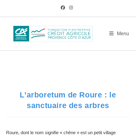
Skip
to
content
BLOG
Menu
/
AM
/
Juin
/
22
/
Actualités
/
L’arboretum de Roure : le sanctuaire des 
L’arboretum de Roure : le
sanctuaire des arbres
Roure, dont le nom signifie « chêne » est un petit village