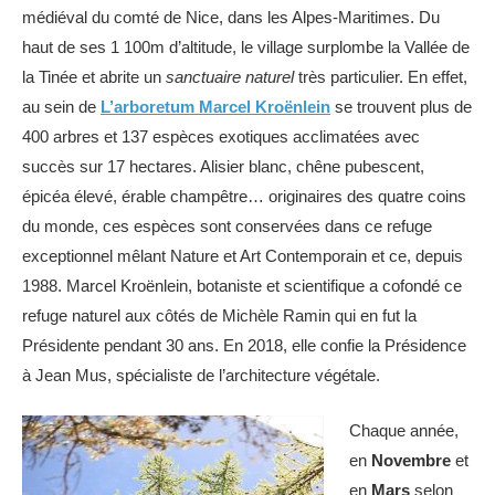
médiéval du comté de Nice, dans les Alpes-Maritimes. Du
haut de ses 1 100m d’altitude, le village surplombe la Vallée de
la Tinée et abrite un
sanctuaire naturel
très particulier. En effet,
au sein de
L’arboretum Marcel Kroënlein
se trouvent plus de
400 arbres et 137 espèces exotiques acclimatées avec
succès sur 17 hectares. Alisier blanc, chêne pubescent,
épicéa élevé, érable champêtre… originaires des quatre coins
du monde, ces espèces sont conservées dans ce refuge
exceptionnel mêlant Nature et Art Contemporain et ce, depuis
1988. Marcel Kroënlein, botaniste et scientifique a cofondé ce
refuge naturel aux côtés de Michèle Ramin qui en fut la
Présidente pendant 30 ans. En 2018, elle confie la Présidence
à Jean Mus, spécialiste de l’architecture végétale.
Chaque année,
en
Novembre
et
en
Mars
selon