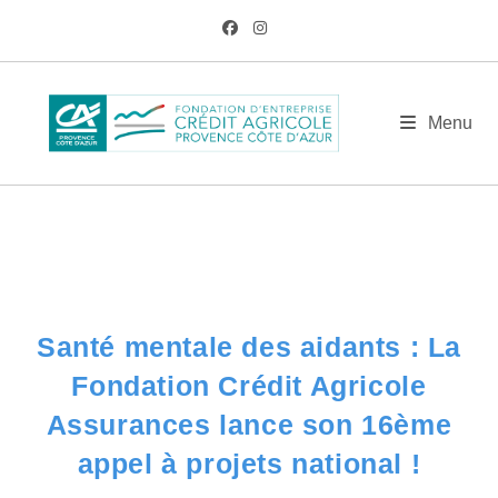
Skip
to
content
BLOG
Menu
/
AM
/
Mai
/
4
/
Actualités
/
Santé mentale des aidants : La Fondation Cr
Santé mentale des aidants : La
Fondation Crédit Agricole
Assurances lance son 16ème
appel à projets national !