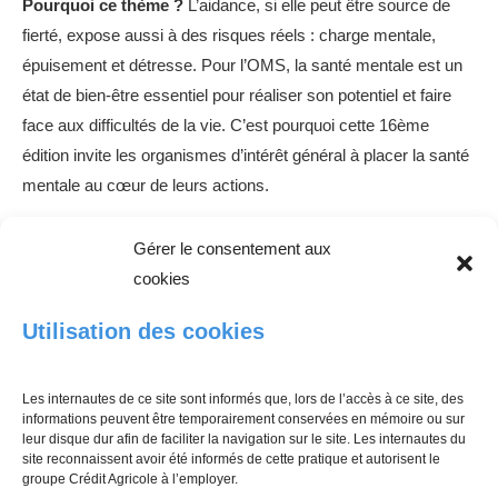
Pourquoi ce thème ?
L’aidance, si elle peut être source de
fierté, expose aussi à des risques réels : charge mentale,
épuisement et détresse. Pour l’OMS, la santé mentale est un
état de bien-être essentiel pour réaliser son potentiel et faire
face aux difficultés de la vie. C’est pourquoi cette 16ème
édition invite les organismes d’intérêt général à placer la santé
mentale au cœur de leurs actions.
Les points clés de l’édition 2026 :
Gérer le consentement aux
cookies
Soutien pluriannuel
: Financement de projets sur 3
ans, jusqu’à 20 000 € par an.
Utilisation des cookies
Partenariat expert
: La participation d’une structure
spécialisée en santé mentale est attendue.
Les internautes de ce site sont informés que, lors de l’accès à ce site, des
Priorité à l’innovation
: Une attention particulière sera
informations peuvent être temporairement conservées en mémoire ou sur
leur disque dur afin de faciliter la navigation sur le site. Les internautes du
portée aux démarches d’innovation sociale et aux
site reconnaissent avoir été informés de cette pratique et autorisent le
projets ciblant les
jeunes aidants
.
groupe Crédit Agricole à l’employer.