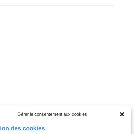
Mentale
Des
Aidants
:
La
Fondation
Crédit
Agricole
Assurances
Lance
Son
16ème
Appel
À
Projets
National
!
Gérer le consentement aux cookies
tion des cookies