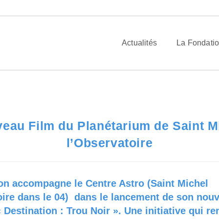
/
AM
/
Juin
/
15
/
Ac
Actualités
La Fondati
eau Film du Planétarium de Saint M
l’Observatoire
on accompagne le Centre Astro (Saint Michel
oire dans le 04) dans le lancement de son nouv
 Destination : Trou Noir ». Une initiative qui re