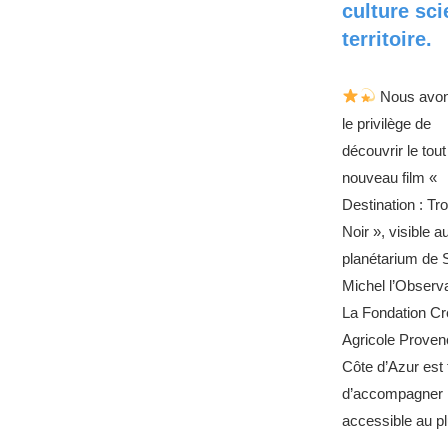
culture sci
territoire.
Nous avon
le privilège de
découvrir le tout
nouveau film «
Destination : Tr
Noir », visible a
planétarium de 
Michel l’Observa
La Fondation Cr
Agricole Proven
Côte d’Azur est 
d’accompagner l
accessible au p