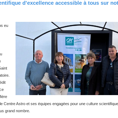
entifique d’excellence accessible à tous sur no
s eu
ou
u
Saint
toire.
édit
ce
fière
e Centre Astro et ses équipes engagées pour une culture scientifique
lus grand nombre.