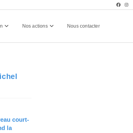
tualités
/
Nouveau Film du Planétarium de Saint Michel l’Observatoire
on
Nos actions
Nous contacter
ichel
eau court-
nd la