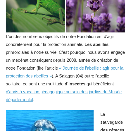
L’un des nombreux objectifs de notre Fondation est d’agir
concrètement pour la protection animale.
Les abeilles
,
primordiales à notre survie. C’est pourquoi nous avons engagé
un mécénat conséquent depuis 2008, année de création de
notre Fondation (lire l’article
« Journée de l’abeille : agir pour la
protection des abeilles »
). A Salagon (04) outre l’abeille
solitaire, ce sont une multitude
d’insectes
qui bénéficient
d’abris à vocation pédagogique au sein des jardins du Musée
départemental
.
La
sauvegarde
des cétacés