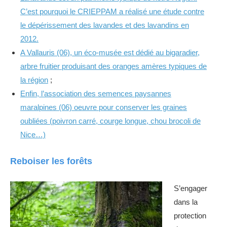
C’est pourquoi le CRIEPPAM a réalisé une étude contre
le dépérissement des lavandes et des lavandins en
2012.
A Vallauris (06), un éco-musée est dédié au bigaradier,
arbre fruitier produisant des oranges amères typiques de
la région
;
Enfin, l’association des semences paysannes
maralpines (06) oeuvre pour conserver les graines
oubliées (poivron carré, courge longue, chou brocoli de
Nice…)
Reboiser les forêts
S’engager
dans la
protection