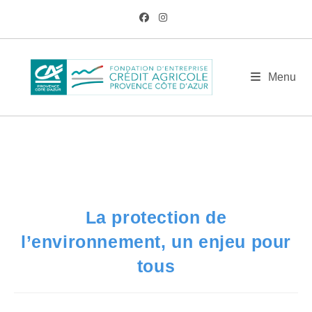
Skip
to
content
BLOG
Menu
/
AM
/
Juin
/
9
/
Actualités
/
La protection de l’environnement, un enjeu 
La protection de
l’environnement, un enjeu pour
tous